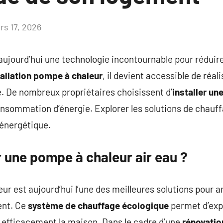
rs 17, 2026
Aucun
commentaire
aujourd’hui une technologie incontournable pour rédui
tallation pompe à chaleur
, il devient accessible de réal
. De nombreux propriétaires choisissent d’
installer un
consommation d’énergie. Explorer les solutions de chau
 énergétique.
r une pompe à chaleur air eau ?
eur est aujourd’hui l’une des meilleures solutions pour 
ent. Ce
système de chauffage écologique
permet d’expl
r efficacement la maison. Dans le cadre d’une
rénovatio