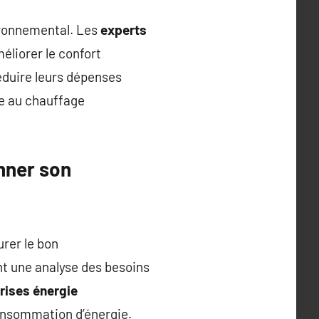
ironnemental. Les
experts
liorer le confort
réduire leurs dépenses
ue au chauffage
nner son
urer le bon
nt une analyse des besoins
rises énergie
onsommation d’énergie.