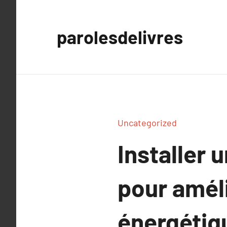
Aller
au
parolesdelivres
contenu
Uncategorized
Installer 
pour amél
énergétiq