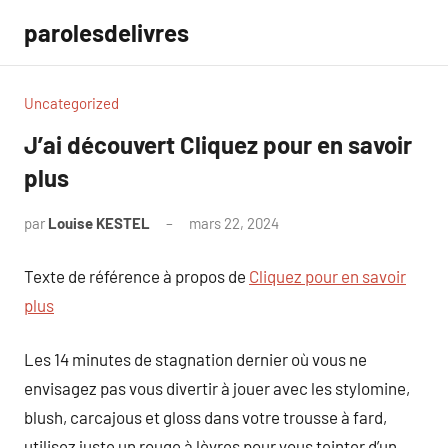
Aller
parolesdelivres
au
contenu
Uncategorized
J’ai découvert Cliquez pour en savoir
plus
par
Louise KESTEL
mars 22, 2024
Aucun
commentaire
Texte de référence à propos de
Cliquez pour en savoir
plus
Les 14 minutes de stagnation dernier où vous ne
envisagez pas vous divertir à jouer avec les stylomine,
blush, carcajous et gloss dans votre trousse à fard,
utilisez juste un rouge à lèvres pour vous teinter d’un