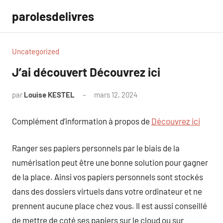
Aller
parolesdelivres
au
contenu
Uncategorized
J’ai découvert Découvrez ici
par
Louise KESTEL
mars 12, 2024
Aucun
commentaire
Complément d’information à propos de
Découvrez ici
Ranger ses papiers personnels par le biais de la
numérisation peut être une bonne solution pour gagner
de la place. Ainsi vos papiers personnels sont stockés
dans des dossiers virtuels dans votre ordinateur et ne
prennent aucune place chez vous. Il est aussi conseillé
de mettre de coté ses papiers sur le cloud ou sur