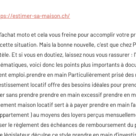
commentaire
tps://estimer-sa-maison.ch/
l’achat moto et cela vous freine pour accomplir votre p
cette situation. Mais la bonne nouvelle, c’est que chez 
le. Et si vous en doutiez, laissez nous vous rassurer : l
thématiques, voici donc les points plus importants à do
ment emploi.prendre en main Particulièrement prisé de
vestissement locatif offre des besoins idéales pour pren
er sans prendre prendre en main excessif prendre en ma
sement maison locatif sert à à payer prendre en main l’
 appartement ) au moyens des loyers perçus mensuelleme
ser le règlement des échéances de remboursement du p
, le législateur déculpe ce style prendre en main d’inve