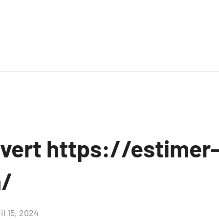
uvert https://estimer
h/
il 15, 2024
Aucun