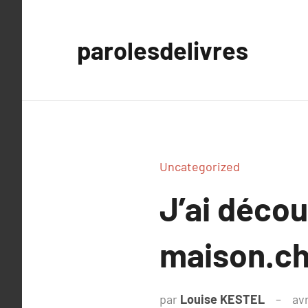
Aller
au
parolesdelivres
contenu
Uncategorized
J’ai déco
maison.c
par
Louise KESTEL
avr