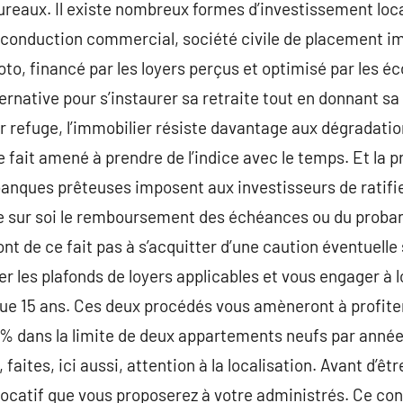
ureaux. Il existe nombreux formes d’investissement locat
, conduction commercial, société civile de placement i
o, financé par les loyers perçus et optimisé par les é
rnative pour s’instaurer sa retraite tout en donnant sa f
ur refuge, l’immobilier résiste davantage aux dégradatio
 ce fait amené à prendre de l’indice avec le temps. Et la 
 banques prêteuses imposent aux investisseurs de ratif
e sur soi le remboursement des échéances ou du proban
ront de ce fait pas à s’acquitter d’une caution éventuelle
er les plafonds de loyers applicables et vous engager à l
que 15 ans. Ces deux procédés vous amèneront à profite
21% dans la limite de deux appartements neufs par année
 faites, ici aussi, attention à la localisation. Avant d’êtr
 locatif que vous proposerez à votre administrés. Ce con