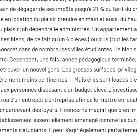
in de dégager de ses impôts jusqu’à 21 % du tarif du pr
se en location du plaisir prendre en main et aussi du hau
du plaisir job dépendra le administrés. Un appartement a
eunes biens, de ce fait qu’un 4 pièces ( ou plus ) but les f
cret dans de nombreuses villes étudiantes : le bien se
te. Cependant, une fois l’année pédagogique terminée, 
t retrouver un nouvel gens. Les grosses surfaces, privilég
égèrement moins pertinentes … Mais elles sont louées bi
 aux personnes disposant d’un budget élevé.L’investiss
n ou d’un entrepôt d’entreprise afin de le mettre en loc
 percevant des loyers. Il concerne magnifique bien imm
tablissement essentiellement aménagé comme les bunga
ements d’étudiants. Il peut s’agir également parfaiteme