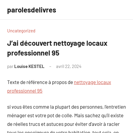
Aller
parolesdelivres
au
contenu
Uncategorized
J’ai découvert nettoyage locaux
professionnel 95
par
Louise KESTEL
avril 22, 2024
Aucun
commentaire
Texte de référence à propos de
nettoyage locaux
professionnel 95
si vous êtes comme la plupart des personnes, l’entretien
ménager est votre pot de colle. Mais sachez qu’il existe
de réelles trucs et astuces pour éviter d’avoir à racler
tous les encoignure de votre habitation, tout cela, en