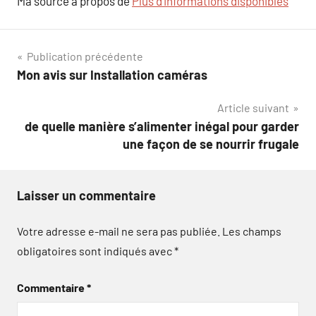
Ma source à propos de
Plus d’informations disponibles
Navigation
Publication précédente
Mon avis sur Installation caméras
de
Article suivant
l’article
de quelle manière s’alimenter inégal pour garder
une façon de se nourrir frugale
Laisser un commentaire
Votre adresse e-mail ne sera pas publiée.
Les champs
obligatoires sont indiqués avec
*
Commentaire
*