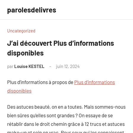
Aller
parolesdelivres
au
contenu
Uncategorized
J’ai découvert Plus d’informations
disponibles
par
Louise KESTEL
juin 12, 2024
Aucun
commentaire
Plus d’informations à propos de
Plus d’informations
disponibles
Des astuces beauté, on en a toutes. Mais sommes-nous
bien sûres qu’elles sont grandes ? On essaye de se
rétablir dans le droit chemin grâce à 12 trucs et astuces
make-up et soin en vrac. Pour ceux qui les connaissent