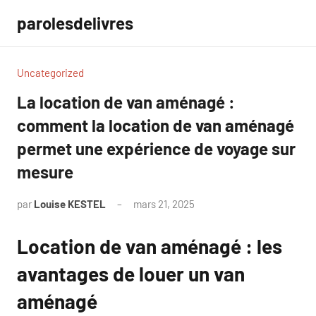
Aller
parolesdelivres
au
contenu
Uncategorized
La location de van aménagé :
comment la location de van aménagé
permet une expérience de voyage sur
mesure
par
Louise KESTEL
mars 21, 2025
Aucun
commentaire
Location de van aménagé : les
avantages de louer un van
aménagé