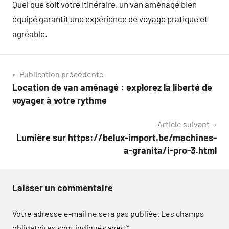
Quel que soit votre itinéraire, un van aménagé bien
équipé garantit une expérience de voyage pratique et
agréable.
Navigation
Publication précédente
Location de van aménagé : explorez la liberté de
de
voyager à votre rythme
l’article
Article suivant
Lumière sur https://belux-import.be/machines-
a-granita/i-pro-3.html
Laisser un commentaire
Votre adresse e-mail ne sera pas publiée.
Les champs
obligatoires sont indiqués avec
*