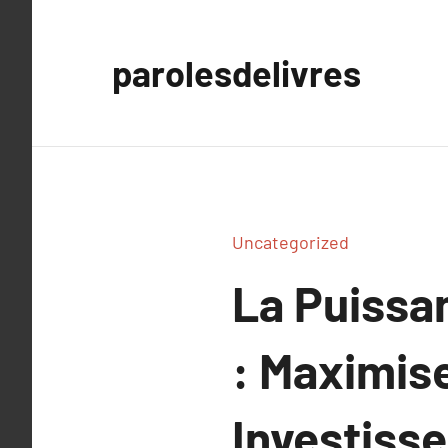
Aller
au
parolesdelivres
contenu
Uncategorized
La Puissa
: Maximise
Investiss