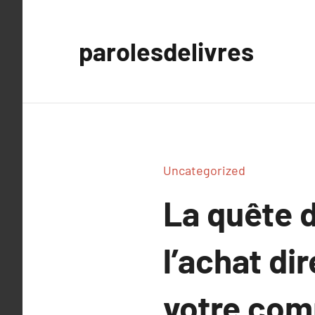
Aller
au
parolesdelivres
contenu
Uncategorized
La quête 
l’achat di
votre com