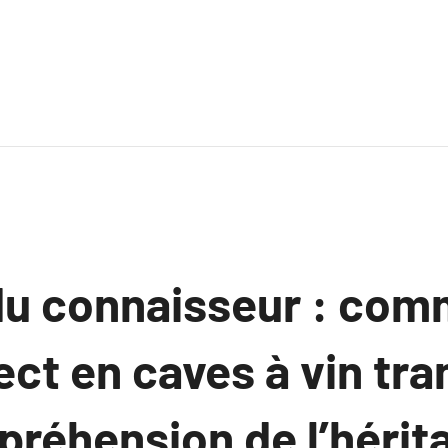
du connaisseur : co
rect en caves à vin tr
préhension de l’hérit