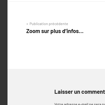
Navigation
Publication précédente
Zoom sur plus d’infos…
de
l’article
Laisser un comment
Votre adresse e-mail ne sera p