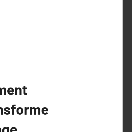
mment
ansforme
age