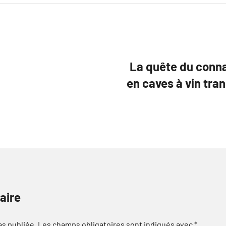
La quête du conna
en caves à vin tr
aire
as publiée.
Les champs obligatoires sont indiqués avec
*