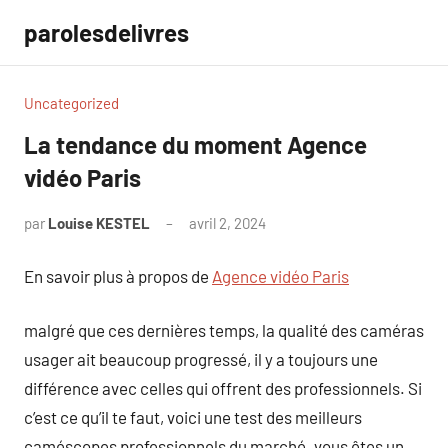
Aller
parolesdelivres
au
contenu
Uncategorized
La tendance du moment Agence
vidéo Paris
par
Louise KESTEL
avril 2, 2024
Aucun
commentaire
En savoir plus à propos de
Agence vidéo Paris
malgré que ces dernières temps, la qualité des caméras
usager ait beaucoup progressé, il y a toujours une
différence avec celles qui offrent des professionnels. Si
c’est ce qu’il te faut, voici une test des meilleurs
caméscopes professionnels du marché. vous êtes un