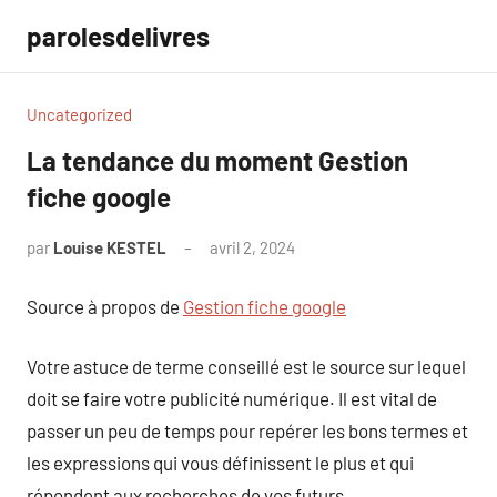
Aller
parolesdelivres
au
contenu
Uncategorized
La tendance du moment Gestion
fiche google
par
Louise KESTEL
avril 2, 2024
Aucun
commentaire
Source à propos de
Gestion fiche google
Votre astuce de terme conseillé est le source sur lequel
doit se faire votre publicité numérique. Il est vital de
passer un peu de temps pour repérer les bons termes et
les expressions qui vous définissent le plus et qui
répondent aux recherches de vos futurs