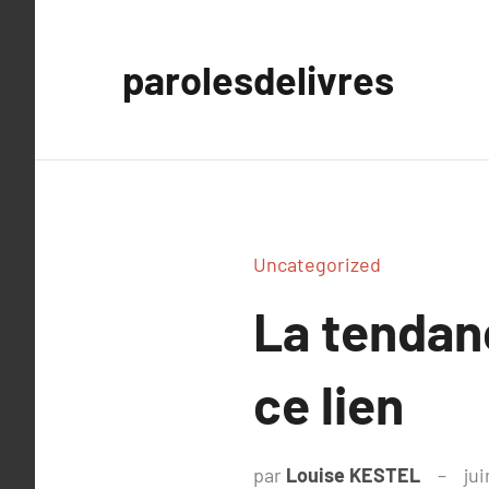
Aller
au
parolesdelivres
contenu
Uncategorized
La tendan
ce lien
par
Louise KESTEL
ju