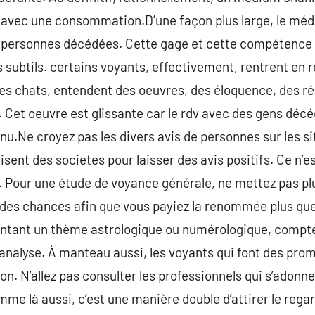
e avec une consommation.D’une façon plus large, le méd
s personnes décédées. Cette gage et cette compétence s
 subtils. certains voyants, effectivement, rentrent en
 des chats, entendent des oeuvres, des éloquence, des ré
s. Cet oeuvre est glissante car le rdv avec des gens déc
.Ne croyez pas les divers avis de personnes sur les sit
isent des societes pour laisser des avis positifs. Ce n’e
 Pour une étude de voyance générale, ne mettez pas plu
 a des chances afin que vous payiez la renommée plus que
 montant un thème astrologique ou numérologique, compt
’analyse. À manteau aussi, les voyants qui font des prom
n. N’allez pas consulter les professionnels qui s’adonne
e là aussi, c’est une manière double d’attirer le regard