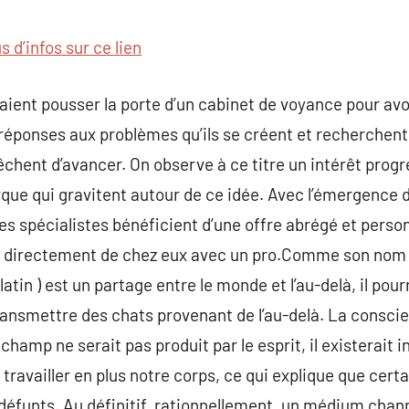
commentaire
s d’infos sur ce lien
raient pousser la porte d’un cabinet de voyance pour avo
s réponses aux problèmes qu’ils se créent et recherchent
ent d’avancer. On observe à ce titre un intérêt progre
ue qui gravitent autour de ce idée. Avec l’émergence d
es spécialistes bénéficient d’une offre abrégé et person
r directement de chez eux avec un pro.Comme son nom 
latin ) est un partage entre le monde et l’au-delà, il po
transmettre des chats provenant de l’au-delà. La consc
amp ne serait pas produit par le esprit, il existerait
 travailler en plus notre corps, ce qui explique que cert
défunts. Au définitif, rationnellement, un médium cha