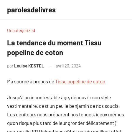
Aller
parolesdelivres
au
contenu
Uncategorized
La tendance du moment Tissu
popeline de coton
par
Louise KESTEL
avril 23, 2024
Aucun
commentaire
Ma source à propos de
Tissu popeline de coton
Jusqu’à un incontestable âge, découvrir son style
vestimentaire, c’est un peu le benjamin de nos soucis.
Les géniteurs nous préparent nos tenues, iceux mêmes
qu’on risque plus tard de leur gronder délicatement (
non, un slip 101 Dalmatiens n’était pas du meilleur effet