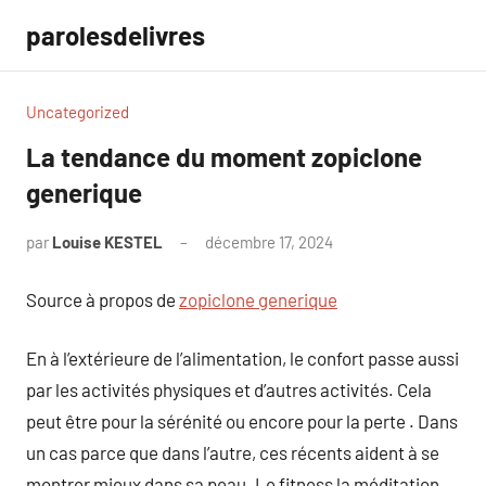
Aller
parolesdelivres
au
contenu
Uncategorized
La tendance du moment zopiclone
generique​
par
Louise KESTEL
décembre 17, 2024
Aucun
commentaire
Source à propos de
zopiclone generique​
En à l’extérieure de l’alimentation, le confort passe aussi
par les activités physiques et d’autres activités. Cela
peut être pour la sérénité ou encore pour la perte . Dans
un cas parce que dans l’autre, ces récents aident à se
montrer mieux dans sa peau. Le fitness la méditation