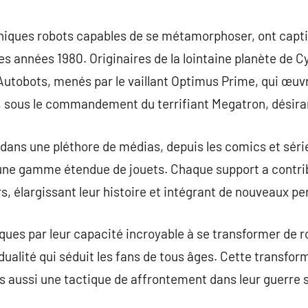
commentaire
iques robots capables de se métamorphoser, ont captivé
es années 1980. Originaires de la lointaine planète de Cy
 Autobots, menés par le vaillant Optimus Prime, qui œuvre
s, sous le commandement du terrifiant Megatron, désiran
 dans une pléthore de médias, depuis les comics et séri
 une gamme étendue de jouets. Chaque support a contrib
, élargissant leur histoire et intégrant de nouveaux p
ues par leur capacité incroyable à se transformer de r
dualité qui séduit les fans de tous âges. Cette transfo
 aussi une tactique de affrontement dans leur guerre san