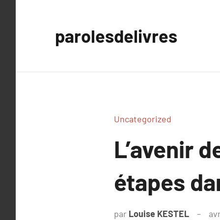
Aller
au
parolesdelivres
contenu
Uncategorized
L’avenir 
étapes dan
par
Louise KESTEL
avr