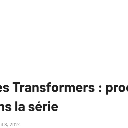
des Transformers : pr
s la série
il 8, 2024
Aucun