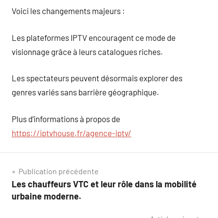
Voici les changements majeurs :
Les plateformes IPTV encouragent ce mode de
visionnage grâce à leurs catalogues riches.
Les spectateurs peuvent désormais explorer des
genres variés sans barrière géographique.
Plus d’informations à propos de
https://iptvhouse.fr/agence-iptv/
Navigation
Publication précédente
Les chauffeurs VTC et leur rôle dans la mobilité
de
urbaine moderne.
l’article