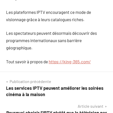
Les plateformes IPTV encouragent ce mode de
visionnage grâce à leurs catalogues riches.
Les spectateurs peuvent désormais découvrir des
programmes internationaux sans barrière
géographique.
Tout savoir à propos de
https://king-365.com/
Navigation
Publication précédente
Les services IPTV peuvent améliorer les soirées
de
cinéma à la maison
l’article
Article suivant
Pourquoi choisir l’IPTV plutôt que la télévision par