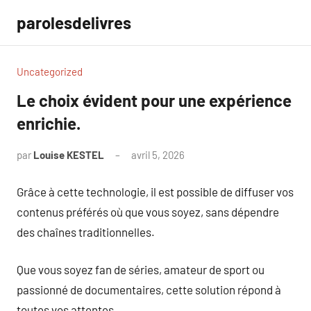
Aller
parolesdelivres
au
contenu
Uncategorized
Le choix évident pour une expérience
enrichie.
par
Louise KESTEL
avril 5, 2026
Aucun
commentaire
Grâce à cette technologie, il est possible de diffuser vos
contenus préférés où que vous soyez, sans dépendre
des chaînes traditionnelles.
Que vous soyez fan de séries, amateur de sport ou
passionné de documentaires, cette solution répond à
toutes vos attentes.