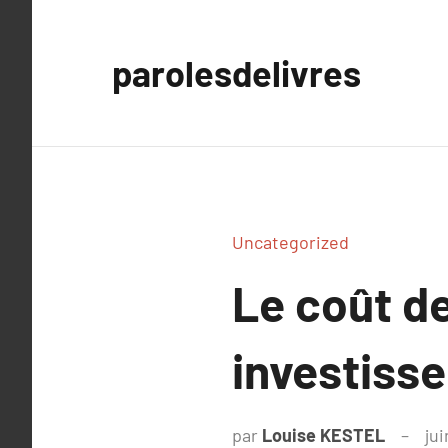
Aller
au
parolesdelivres
contenu
Uncategorized
Le coût de
investiss
par
Louise KESTEL
jui