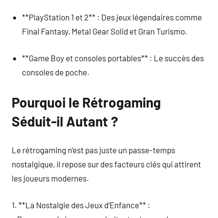
**PlayStation 1 et 2** : Des jeux légendaires comme
Final Fantasy, Metal Gear Solid et Gran Turismo.
**Game Boy et consoles portables** : Le succès des
consoles de poche.
Pourquoi le Rétrogaming
Séduit-il Autant ?
Le rétrogaming n’est pas juste un passe-temps
nostalgique, il repose sur des facteurs clés qui attirent
les joueurs modernes.
1. **La Nostalgie des Jeux d’Enfance** :