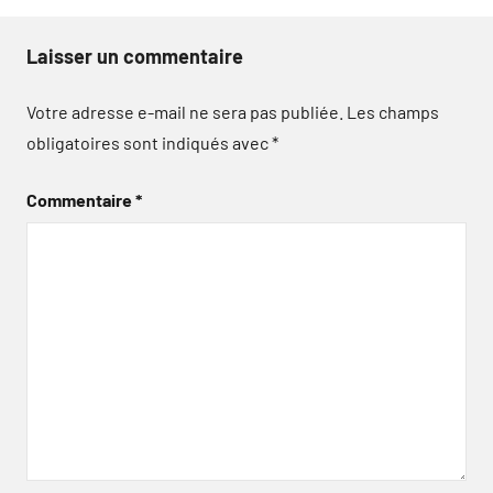
Laisser un commentaire
Votre adresse e-mail ne sera pas publiée.
Les champs
obligatoires sont indiqués avec
*
Commentaire
*