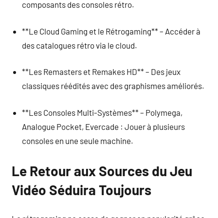
composants des consoles rétro.
**Le Cloud Gaming et le Rétrogaming** – Accéder à
des catalogues rétro via le cloud.
**Les Remasters et Remakes HD** – Des jeux
classiques réédités avec des graphismes améliorés.
**Les Consoles Multi-Systèmes** – Polymega,
Analogue Pocket, Evercade : Jouer à plusieurs
consoles en une seule machine.
Le Retour aux Sources du Jeu
Vidéo Séduira Toujours