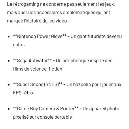
Le rétrogaming ne concerne pas seulement les jeux,
mais aussi les accessoires emblématiques qui ont
marqué l’histoire du jeu vidéo.
**Nintendo Power Glove** – Un gant futuriste devenu
culte.
**Sega Activator** – Un périphérique inspiré des
films de science-fiction.
**Super Scope (SNES)** – Un bazooka pour jouer aux
FPS rétro.
**Game Boy Camera & Printer** – Un appareil photo
pixelisé sur console portable.