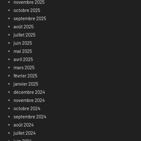
novembre 2025
octobre 2025
septembre 2025
août 2025
juillet 2025
juin 2025
mai 2025
avril 2025
mars 2025
février 2025
janvier 2025
décembre 2024
novembre 2024
octobre 2024
septembre 2024
août 2024
juillet 2024
juin 2024