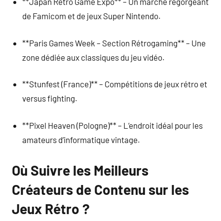
**Japan Retro Game Expo** – Un marché regorgeant
de Famicom et de jeux Super Nintendo.
**Paris Games Week – Section Rétrogaming** – Une
zone dédiée aux classiques du jeu vidéo.
**Stunfest (France)** – Compétitions de jeux rétro et
versus fighting.
**Pixel Heaven (Pologne)** – L’endroit idéal pour les
amateurs d’informatique vintage.
Où Suivre les Meilleurs
Créateurs de Contenu sur les
Jeux Rétro ?