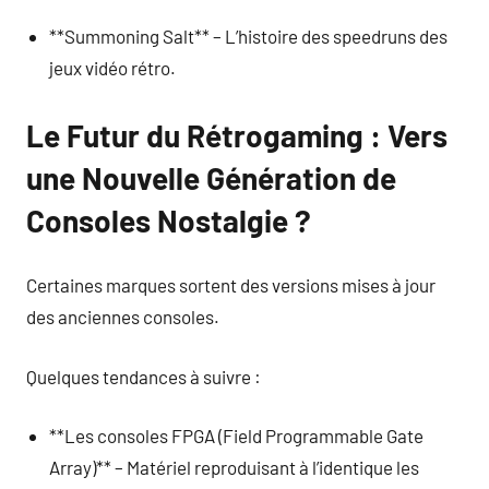
**Summoning Salt** – L’histoire des speedruns des
jeux vidéo rétro.
Le Futur du Rétrogaming : Vers
une Nouvelle Génération de
Consoles Nostalgie ?
Certaines marques sortent des versions mises à jour
des anciennes consoles.
Quelques tendances à suivre :
**Les consoles FPGA (Field Programmable Gate
Array)** – Matériel reproduisant à l’identique les