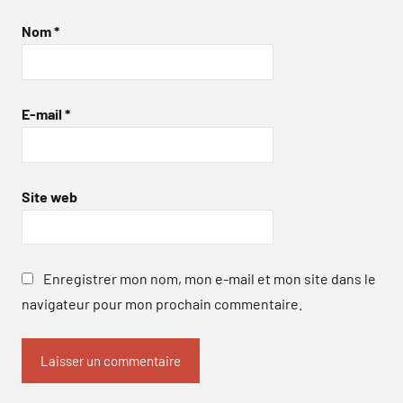
Nom
*
E-mail
*
Site web
Enregistrer mon nom, mon e-mail et mon site dans le
navigateur pour mon prochain commentaire.