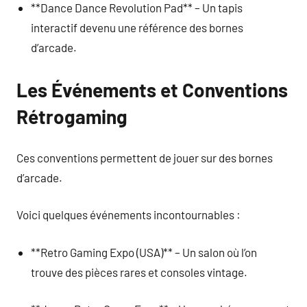
**Dance Dance Revolution Pad** – Un tapis
interactif devenu une référence des bornes
d’arcade.
Les Événements et Conventions
Rétrogaming
Ces conventions permettent de jouer sur des bornes
d’arcade.
Voici quelques événements incontournables :
**Retro Gaming Expo (USA)** – Un salon où l’on
trouve des pièces rares et consoles vintage.