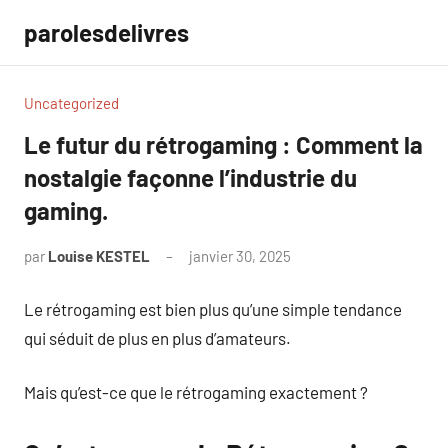
Aller
parolesdelivres
au
contenu
Uncategorized
Le futur du rétrogaming : Comment la
nostalgie façonne l’industrie du
gaming.
par
Louise KESTEL
janvier 30, 2025
Aucun
commentaire
Le rétrogaming est bien plus qu’une simple tendance
qui séduit de plus en plus d’amateurs.
Mais qu’est-ce que le rétrogaming exactement ?