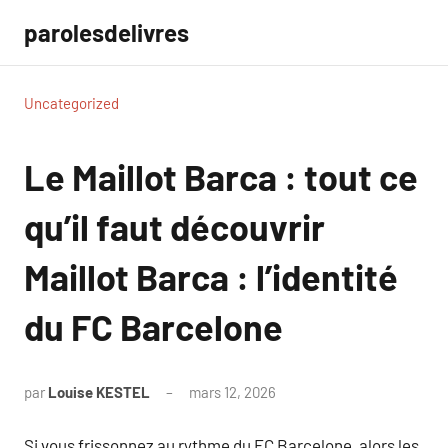
Aller
parolesdelivres
au
contenu
Uncategorized
Le Maillot Barca : tout ce
qu’il faut découvrir
Maillot Barca : l’identité
du FC Barcelone
par
Louise KESTEL
mars 12, 2026
Aucun
commentaire
Si vous frissonnez au rythme du FC Barcelone, alors les