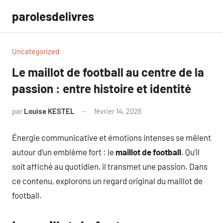
Aller
parolesdelivres
au
contenu
Uncategorized
Le maillot de football au centre de la
passion : entre histoire et identité
par
Louise KESTEL
février 14, 2026
Aucun
commentaire
Énergie communicative et émotions intenses se mêlent
autour d’un emblème fort : le
maillot de football
. Qu’il
soit affiché au quotidien, il transmet une passion. Dans
ce contenu, explorons un regard original du maillot de
football.