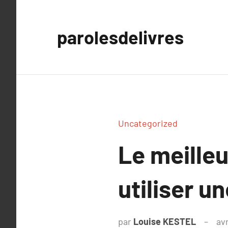
Aller
au
parolesdelivres
contenu
Uncategorized
Le meille
utiliser u
par
Louise KESTEL
avr