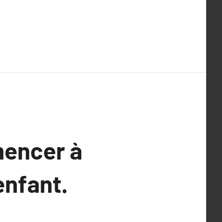
encer à
enfant.