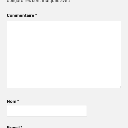
obligatoires sont indiqués avec
*
Commentaire
*
Nom
*
E-mail
*