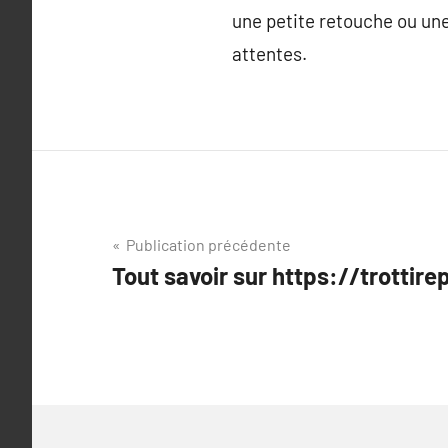
une petite retouche ou un
attentes.
Navigation
Publication précédente
Tout savoir sur https://trottirep
de
l’article