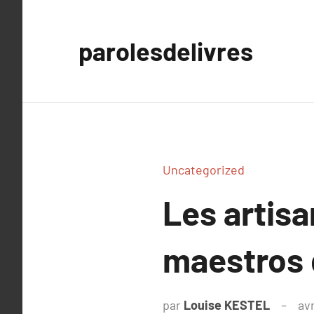
Aller
au
parolesdelivres
contenu
Uncategorized
Les artisan
maestros 
par
Louise KESTEL
avr