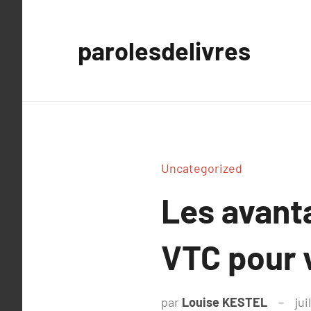
Aller
au
parolesdelivres
contenu
Uncategorized
Les avant
VTC pour v
par
Louise KESTEL
jui