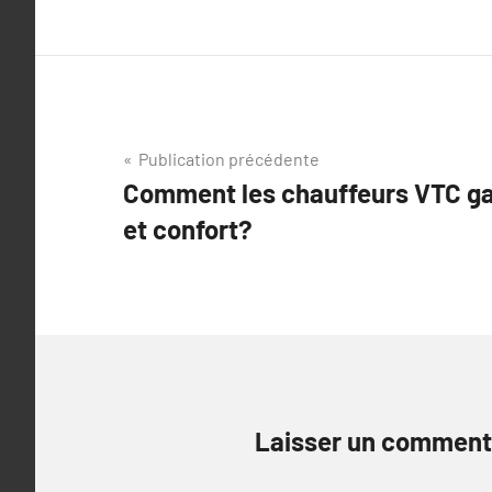
Navigation
Publication précédente
Comment les chauffeurs VTC ga
de
et confort?
l’article
Laisser un comment