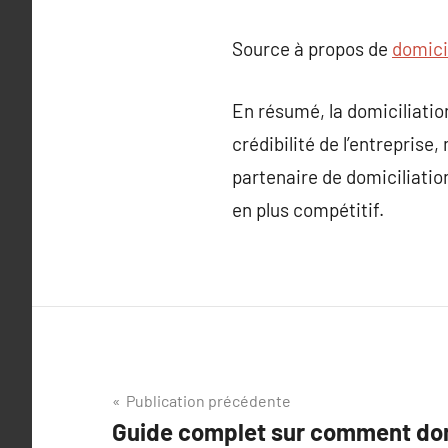
Source à propos de
domici
En résumé, la domiciliatio
crédibilité de l’entreprise
partenaire de domiciliatio
en plus compétitif.
Navigation
Publication précédente
Guide complet sur comment domi
de