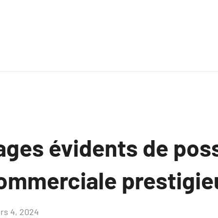
ages évidents de pos
ommerciale prestigie
rs 4, 2024
Aucun