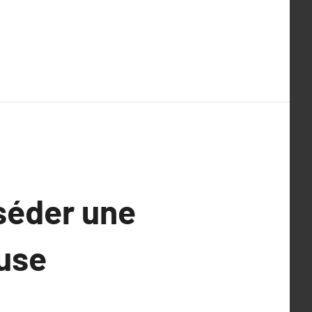
séder une
use