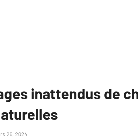
ages inattendus de ch
turelles
rs 26, 2024
Aucun