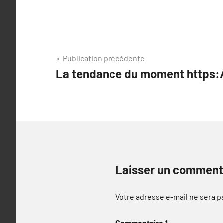
Navigation
Publication précédente
La tendance du moment https:/
de
l’article
Laisser un comment
Votre adresse e-mail ne sera p
Commentaire
*