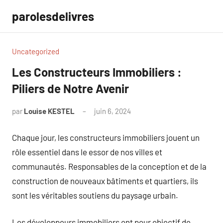
Aller
parolesdelivres
au
contenu
Uncategorized
Les Constructeurs Immobiliers :
Piliers de Notre Avenir
par
Louise KESTEL
juin 6, 2024
Aucun
commentaire
Chaque jour, les constructeurs immobiliers jouent un
rôle essentiel dans le essor de nos villes et
communautés. Responsables de la conception et de la
construction de nouveaux bâtiments et quartiers, ils
sont les véritables soutiens du paysage urbain.
Les développeurs immobiliers ont pour objectif de