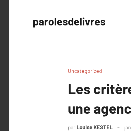
Aller
au
parolesdelivres
contenu
Uncategorized
Les critèr
une agenc
par
Louise KESTEL
ja