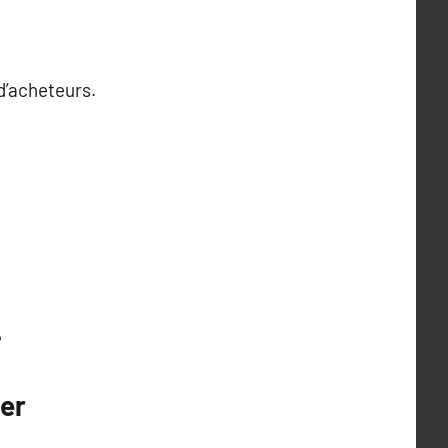
d’acheteurs.
?
ier