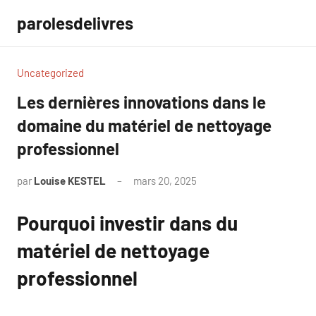
Aller
parolesdelivres
au
contenu
Uncategorized
Les dernières innovations dans le
domaine du matériel de nettoyage
professionnel
par
Louise KESTEL
mars 20, 2025
Aucun
commentaire
Pourquoi investir dans du
matériel de nettoyage
professionnel