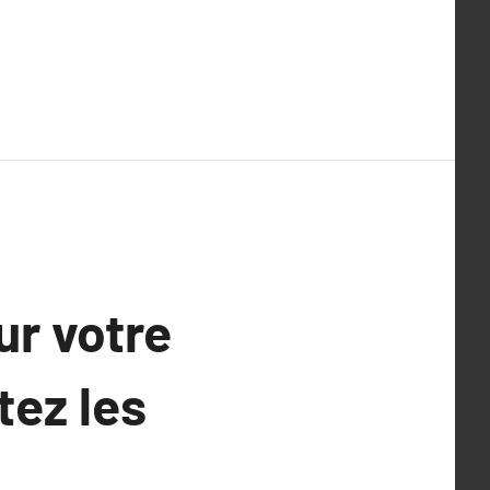
r votre
tez les