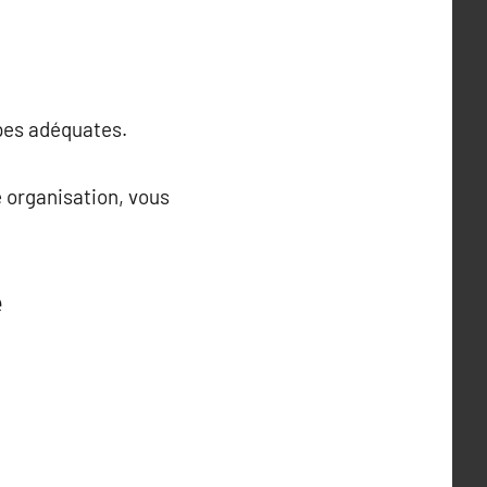
apes adéquates.
 organisation, vous
e