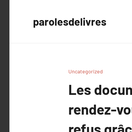
Aller
au
parolesdelivres
contenu
Uncategorized
Les docum
rendez-vou
refus grâc