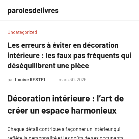
Aller
parolesdelivres
au
contenu
Uncategorized
Les erreurs à éviter en décoration
intérieure : les faux pas fréquents qui
déséquilibrent une pièce
par
Louise KESTEL
mars 30, 2026
Aucun
commentaire
Décoration intérieure : l’art de
créer un espace harmonieux
Chaque détail contribue à façonner un intérieur qui
reflète la personnalité et les goûts de ses occupants.