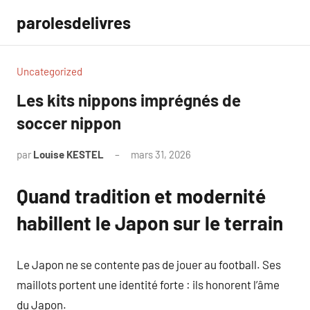
Aller
parolesdelivres
au
contenu
Uncategorized
Les kits nippons imprégnés de
soccer nippon
par
Louise KESTEL
mars 31, 2026
Aucun
commentaire
Quand tradition et modernité
habillent le Japon sur le terrain
Le Japon ne se contente pas de jouer au football. Ses
maillots portent une identité forte : ils honorent l’âme
du Japon.