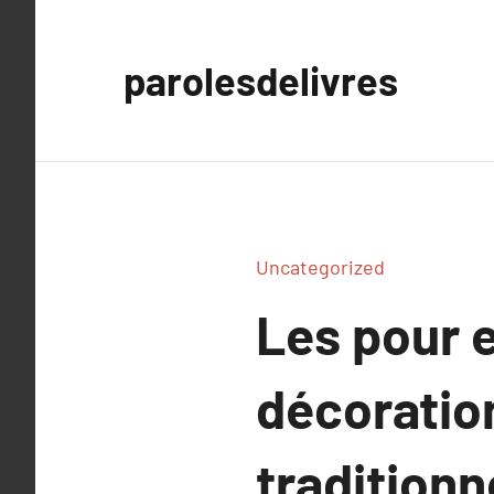
Aller
au
parolesdelivres
contenu
Uncategorized
Les pour e
décoration
traditionn