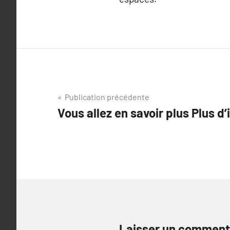
Navigation
Publication précédente
Vous allez en savoir plus Plus d
de
l’article
Laisser un comment