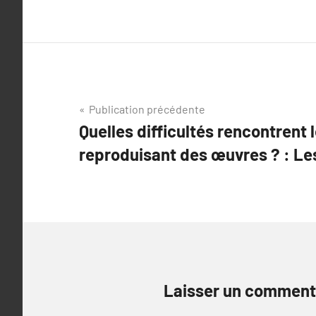
Navigation
Publication précédente
Quelles difficultés rencontrent l
de
reproduisant des œuvres ? : Les
l’article
Laisser un comment