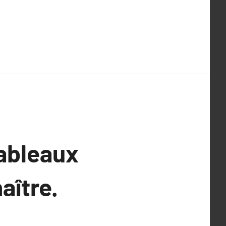
tableaux
aître.