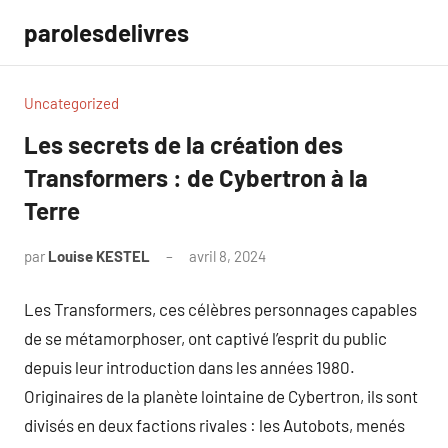
Aller
parolesdelivres
au
contenu
Uncategorized
Les secrets de la création des
Transformers : de Cybertron à la
Terre
par
Louise KESTEL
avril 8, 2024
Aucun
commentaire
Les Transformers, ces célèbres personnages capables
de se métamorphoser, ont captivé l’esprit du public
depuis leur introduction dans les années 1980.
Originaires de la planète lointaine de Cybertron, ils sont
divisés en deux factions rivales : les Autobots, menés