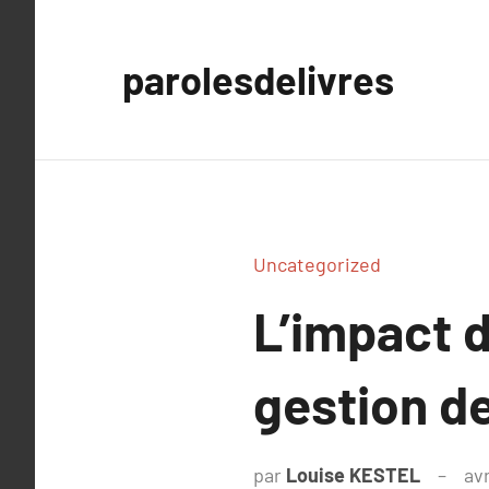
Aller
au
parolesdelivres
contenu
Uncategorized
L’impact d
gestion de
par
Louise KESTEL
avr