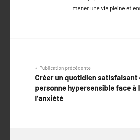
mener une vie pleine et e
Navigation
Publication précédente
Créer un quotidien satisfaisant
de
personne hypersensible face à l
l’article
l’anxiété