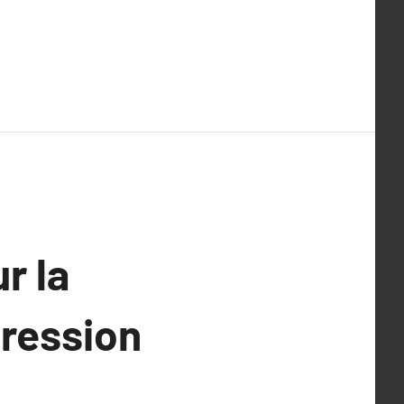
r la
pression