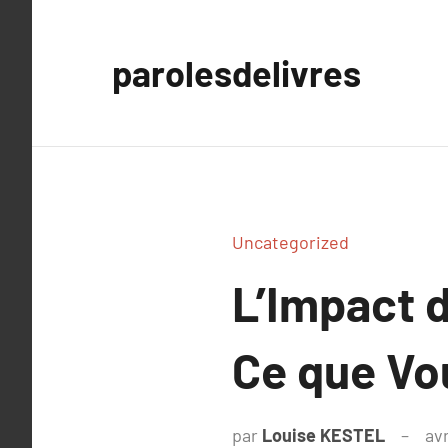
Aller
au
parolesdelivres
contenu
Uncategorized
L’Impact d
Ce que Vo
par
Louise KESTEL
avr