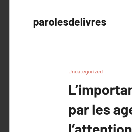
Aller
au
parolesdelivres
contenu
Uncategorized
L’importan
par les a
l’attention