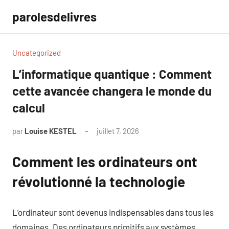
Aller
parolesdelivres
au
contenu
Uncategorized
L’informatique quantique : Comment
cette avancée changera le monde du
calcul
par
Louise KESTEL
juillet 7, 2026
Aucun
commentaire
Comment les ordinateurs ont
révolutionné la technologie
L’ordinateur sont devenus indispensables dans tous les
domaines. Des ordinateurs primitifs aux systèmes