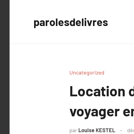
Aller
au
parolesdelivres
contenu
Uncategorized
Location d
voyager en
par
Louise KESTEL
dé