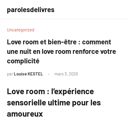
Aller
parolesdelivres
au
contenu
Uncategorized
Love room et bien-être : comment
une nuit en love room renforce votre
complicité
par
Louise KESTEL
mars 3, 2026
Aucun
commentaire
Love room : l’expérience
sensorielle ultime pour les
amoureux