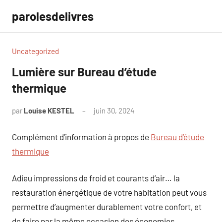
Aller
parolesdelivres
au
contenu
Uncategorized
Lumière sur Bureau d’étude
thermique
par
Louise KESTEL
juin 30, 2024
Aucun
commentaire
Complément d’information à propos de
Bureau d’étude
thermique
Adieu impressions de froid et courants d’air… la
restauration énergétique de votre habitation peut vous
permettre d’augmenter durablement votre confort, et
de faire par la même occasion des économies