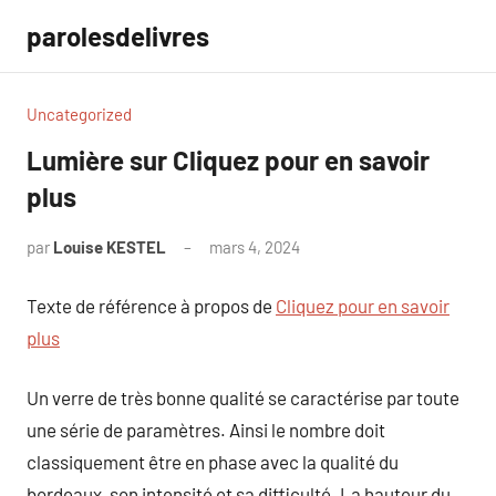
Aller
parolesdelivres
au
contenu
Uncategorized
Lumière sur Cliquez pour en savoir
plus
par
Louise KESTEL
mars 4, 2024
Aucun
commentaire
Texte de référence à propos de
Cliquez pour en savoir
plus
Un verre de très bonne qualité se caractérise par toute
une série de paramètres. Ainsi le nombre doit
classiquement être en phase avec la qualité du
bordeaux, son intensité et sa difficulté. La hauteur du