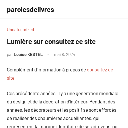
Aller
parolesdelivres
au
contenu
Uncategorized
Lumière sur consultez ce site
par
Louise KESTEL
mai 8, 2024
Aucun
commentaire
Complément d’information à propos de
consultez ce
site
Ces précédente années, il y a une génération mondiale
du design et de la décoration d’intérieur. Pendant des
années, les décorateurs et les positif se sont efforcés
de réaliser des chaumières accueillantes, qui
représentent la marque identitaire de ses citoyens, qui