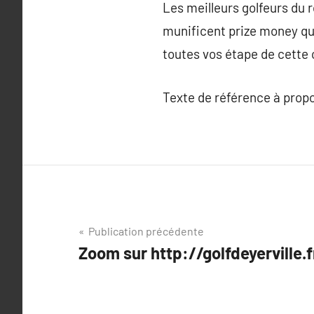
Les meilleurs golfeurs du 
munificent prize money qu
toutes vos étape de cette 
Texte de référence à prop
Navigation
Publication précédente
Zoom sur http://golfdeyerville.f
de
l’article