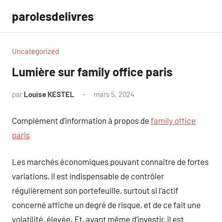
Aller
parolesdelivres
au
contenu
Uncategorized
Lumière sur family office paris
par
Louise KESTEL
mars 5, 2024
Aucun
commentaire
Complément d’information à propos de
family office
paris
Les marchés économiques pouvant connaître de fortes
variations, il est indispensable de contrôler
régulièrement son portefeuille, surtout si l’actif
concerné affiche un degré de risque, et de ce fait une
volatilité, élevée. Et, avant même d’investir, il est