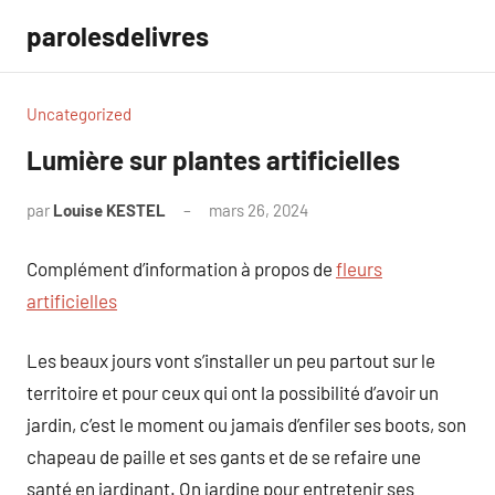
Aller
parolesdelivres
au
contenu
Uncategorized
Lumière sur plantes artificielles
par
Louise KESTEL
mars 26, 2024
Aucun
commentaire
Complément d’information à propos de
fleurs
artificielles
Les beaux jours vont s’installer un peu partout sur le
territoire et pour ceux qui ont la possibilité d’avoir un
jardin, c’est le moment ou jamais d’enfiler ses boots, son
chapeau de paille et ses gants et de se refaire une
santé en jardinant. On jardine pour entretenir ses