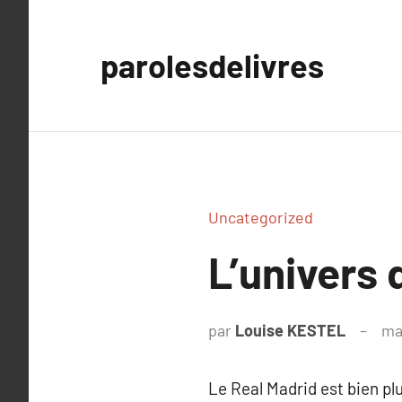
Aller
au
parolesdelivres
contenu
Uncategorized
L’univers 
par
Louise KESTEL
ma
Le Real Madrid est bien pl