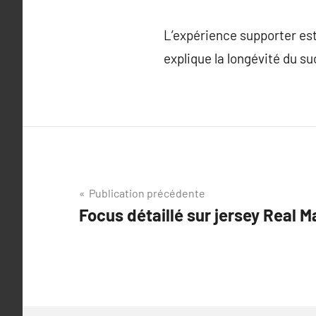
L’expérience supporter est
explique la longévité du s
Navigation
Publication précédente
Focus détaillé sur jersey Real M
de
l’article